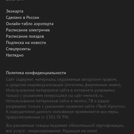
Экокарта
Сделано в России
Онлайн-табло аэропорта
Расписание электричек
Расписание поездов
Подписка на новости
Спецпроекты
Наглядно
Политика конфиденциальности
Сайт содержит материалы, охраняемые авторским правом,
и средства индивидуализации (логотипы, фирменные знаки).
Использование материалов сайта в интернете разрешено
только с указанием гиперссылки на сайт www.irk.ru.
Использование материалов сайта в печати, ТВ и радио
разрешено только с указанием названия сайта «Твой Иркутск».
К нарушителям данного положения применяются все меры,
предусмотренные ст. 1301 ГК РФ.
Все рекламные товары подлежат обязательной сертификации,
все услуги - лицензированию. Редакция не несет