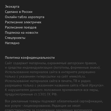
Экокарта
Сделано в России
Онлайн-табло аэропорта
Расписание электричек
Расписание поездов
Подписка на новости
Спецпроекты
Наглядно
Политика конфиденциальности
Сайт содержит материалы, охраняемые авторским правом,
и средства индивидуализации (логотипы, фирменные знаки).
Использование материалов сайта в интернете разрешено
только с указанием гиперссылки на сайт www.irk.ru.
Использование материалов сайта в печати, ТВ и радио
разрешено только с указанием названия сайта «Твой Иркутск».
К нарушителям данного положения применяются все меры,
предусмотренные ст. 1301 ГК РФ.
Все рекламные товары подлежат обязательной сертификации,
все услуги - лицензированию. Редакция не несет
ответственности за содержание рекламных материалов.