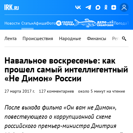
Новости
Статьи
Афиша
Фото
Погода
Ту
Лента
Происшествия
Народные
Финансы
Регионы
Навальное воскресенье: как
прошел самый интеллигентный
«Не Димон» России
27 марта 2017 г.
127 комментариев
около 5 минут на чтение
После выхода фильма «Он вам не Димон»,
повествующего о коррупционной схеме
российского премьер-министра Дмитрия