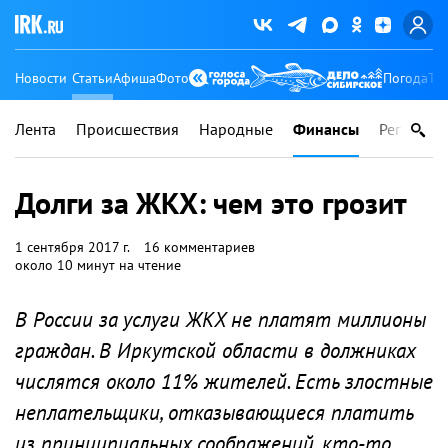
Новости
Статьи
Афиша
Фото
Погода
Ту
Лента
Происшествия
Народные
Финансы
Регионы
Долги за ЖКХ: чем это грозит
1 сентября 2017 г.
16 комментариев
около 10 минут на чтение
В России за услуги ЖКХ не платят миллионы
граждан. В Иркутской области в должниках
числятся около 11% жителей. Есть злостные
неплательщики, отказывающиеся платить
из принципиальных соображений, кто-то