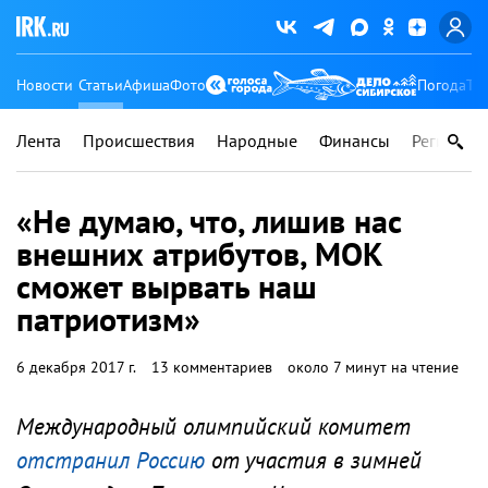
Новости
Статьи
Афиша
Фото
Погода
Ту
Лента
Происшествия
Народные
Финансы
Регионы
«Не думаю, что, лишив нас
внешних атрибутов, МОК
сможет вырвать наш
патриотизм»
6 декабря 2017 г.
13 комментариев
около 7 минут на чтение
Международный олимпийский комитет
отстранил Россию
от участия в зимней