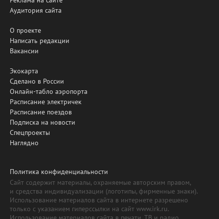
Аудитория сайта
О проекте
Написать редакции
Вакансии
Экокарта
Сделано в России
Онлайн-табло аэропорта
Расписание электричек
Расписание поездов
Подписка на новости
Спецпроекты
Наглядно
Политика конфиденциальности
Сайт содержит материалы, охраняемые авторским правом,
и средства индивидуализации (логотипы, фирменные знаки).
Использование материалов сайта в интернете разрешено
только с указанием гиперссылки на сайт www.irk.ru.
Использование материалов сайта в печати, ТВ и радио