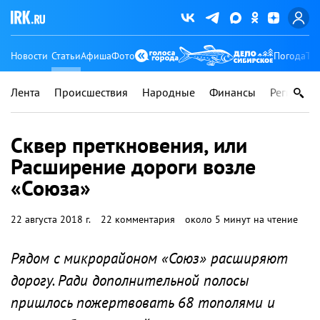
Новости
Статьи
Афиша
Фото
Погода
Ту
Лента
Происшествия
Народные
Финансы
Регионы
Сквер преткновения, или
Расширение дороги возле
«Союза»
22 августа 2018 г.
22 комментария
около 5 минут на чтение
Рядом с микрорайоном «Союз» расширяют
дорогу. Ради дополнительной полосы
пришлось пожертвовать 68 тополями и