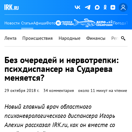
Новости
Статьи
Афиша
Фото
Погода
Ту
Лента
Происшествия
Народные
Финансы
Регионы
Без очередей и нервотрепки:
психдиспансер на Сударева
меняется?
29 октября 2018 г.
34 комментария
около 11 минут на чтение
Новый главный врач областного
психоневрологического диспансера Игорь
Алехин рассказал IRK.ru, как он вместе со