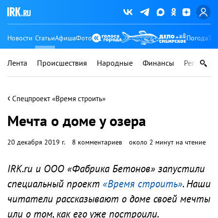
Новости
Статьи
Афиша
Фото
Погода
Ту
Лента
Происшествия
Народные
Финансы
Регионы
‹
Спецпроект «Время строить»
Мечта о доме у озера
20 декабря 2019 г.
8 комментариев
около 2 минут на чтение
IRK.ru и ООО «Фабрика Бетонов» запустили
специальный проект
«Время строить»
. Наши
читатели рассказывают о доме своей мечты
или о том, как его уже построили.