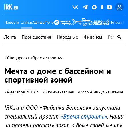
Новости
Статьи
Афиша
Фото
Погода
Ту
Лента
Происшествия
Народные
Финансы
Регионы
‹
Спецпроект «Время строить»
Мечта о доме с бассейном и
спортивной зоной
24 декабря 2019 г.
25 комментариев
около 4 минут на чтение
IRK.ru и ООО «Фабрика Бетонов» запустили
специальный проект
«Время строить»
. Наши
читатели рассказывают о доме своей мечты