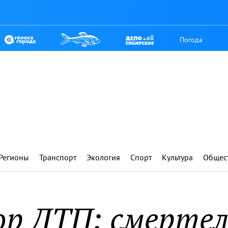
Погода
Регионы
Транспорт
Экология
Спорт
Культура
Общес
ор ДТП: смертел