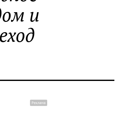
дом и
еход