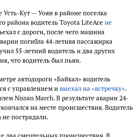
е Усть-Кут — Уоян в районе поселка
о района водитель Toyota LiteAce
не
ъехал с дороги, после чего машина
аварии погибла 44-летняя пассажирка
чил 55-летний водитель и два других
ия, что водитель был пьян.
ометре автодороги «Байкал» водитель
ся с управлением и
выехал на «встречку»
.
лем Nissan March. В результате аварии 24-
скончался на месте происшествия. Водитель
h не пострадали.
ще два смертельных происшествия. В