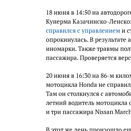
18 июня в 14:50 на автодорог
Кунерма Казачинско-Ленског
справился с управлением
и с
опрокинулась. В результате 
иномарки. Также травмы полу
пассажира. Проверяется верс
20 июня в 16:30 на 86-м кил
мотоцикла Honda не справил
Там он столкнулся с автомоби
летний водитель мотоцикла 
и три пассажира Nissan Marc
В этот же день произошло е