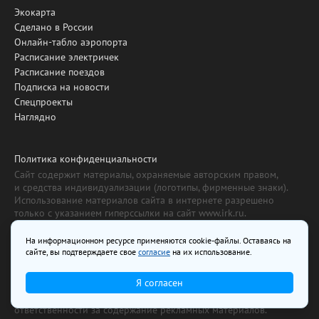
Экокарта
Сделано в России
Онлайн-табло аэропорта
Расписание электричек
Расписание поездов
Подписка на новости
Спецпроекты
Наглядно
Политика конфиденциальности
Сайт содержит материалы, охраняемые авторским правом,
и средства индивидуализации (логотипы, фирменные знаки).
Использование материалов сайта в интернете разрешено
только с указанием гиперссылки на сайт www.irk.ru.
Использование материалов сайта в печати, ТВ и радио
разрешено только с указанием названия сайта «Твой Иркутск».
На информационном ресурсе применяются cookie-файлы. Оставаясь на
К нарушителям данного положения применяются все меры,
сайте, вы подтверждаете свое
согласие
на их использование.
предусмотренные ст. 1301 ГК РФ.
Я согласен
Все рекламные товары подлежат обязательной сертификации,
все услуги - лицензированию. Редакция не несет
ответственности за содержание рекламных материалов.