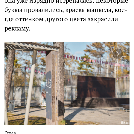
она уже изрядно истрепалась: некоторые
буквы провалились, краска выцвела, кое-
где оттенком другого цвета закрасили
рекламу.
Стела