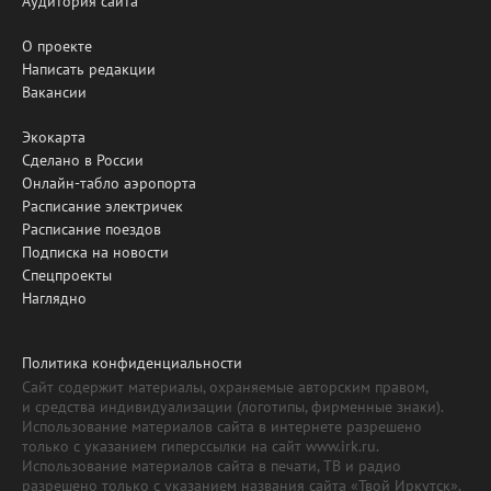
Аудитория сайта
О проекте
Написать редакции
Вакансии
Экокарта
Сделано в России
Онлайн-табло аэропорта
Расписание электричек
Расписание поездов
Подписка на новости
Спецпроекты
Наглядно
Политика конфиденциальности
Сайт содержит материалы, охраняемые авторским правом,
и средства индивидуализации (логотипы, фирменные знаки).
Использование материалов сайта в интернете разрешено
только с указанием гиперссылки на сайт www.irk.ru.
Использование материалов сайта в печати, ТВ и радио
разрешено только с указанием названия сайта «Твой Иркутск».