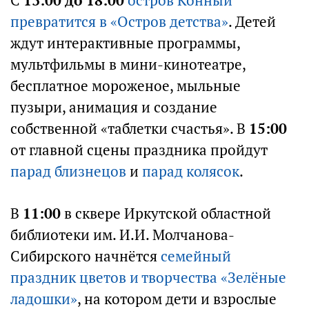
С
13:00 до 18:00
остров Конный
превратится в «Остров детства»
. Детей
ждут интерактивные программы,
мультфильмы в мини-кинотеатре,
бесплатное мороженое, мыльные
пузыри, анимация и создание
собственной «таблетки счастья». В
15:00
от главной сцены праздника пройдут
парад близнецов
и
парад колясок
.
В
11:00
в сквере Иркутской областной
библиотеки им. И.И. Молчанова-
Сибирского начнётся
семейный
праздник цветов и творчества «Зелёные
ладошки»
, на котором дети и взрослые