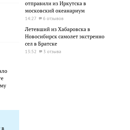
отправили из Иркутска в
московский океанариум
14:27
6 отзывов
Летевший из Хабаровска в
Новосибирск самолет экстренно
сел в Братске
13:52
3 отзыва
ало
те
ому
 в