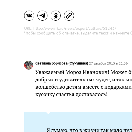
URL: http://www.irk.ru/news/expert/culture/51243/
Чтобы сообщить об опечатке, выделите текст и нажмите
C
Светлана Борисова (Стукушина)
27 декабря 2015 в 21:36
Уважаемый Мороз Иванович! Может быт
добрых и удивительных чудес, и так м
волшебство детям вместе с подарками
кусочку счастья доставалось!
Я думаю, что в жизни так мало чуд