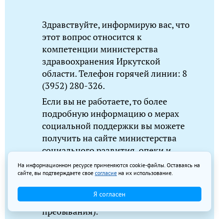
Здравствуйте, информирую вас, что
этот вопрос относится к
компетенции министерства
здравоохранения Иркутской
области. Телефон горячей линии: 8
(3952) 280-326.
Если вы не работаете, то более
подробную информацию о мерах
социальной поддержки вы можете
получить на сайте министерства
социального развития, опеки и
попечительства Иркутской области:
На информационном ресурсе применяются cookie-файлы. Оставаясь на
сайте, вы подтверждаете свое
http://society.irkobl.ru или в
согласие
на их использование.
учреждении органов соцзащиты по
Я согласен
месту жительства (месту
пребывания).