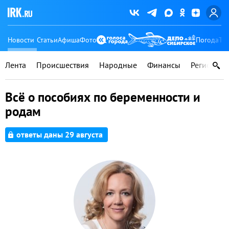
Новости
Статьи
Афиша
Фото
Погода
Ту
Лента
Происшествия
Народные
Финансы
Регионы
Всё о пособиях по беременности и
родам
ответы даны 29 августа