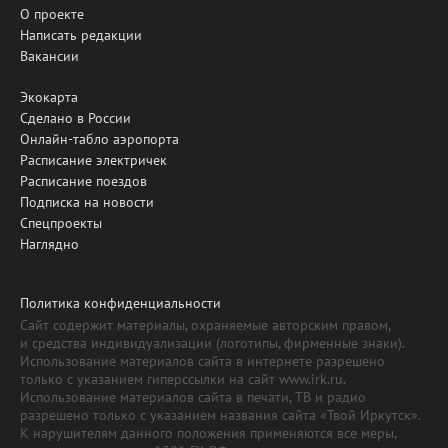
О проекте
Написать редакции
Вакансии
Экокарта
Сделано в России
Онлайн-табло аэропорта
Расписание электричек
Расписание поездов
Подписка на новости
Спецпроекты
Наглядно
Политика конфиденциальности
Сайт содержит материалы, охраняемые авторским правом,
и средства индивидуализации (логотипы, фирменные знаки).
Использование материалов сайта в интернете разрешено
только с указанием гиперссылки на сайт www.irk.ru.
Использование материалов сайта в печати, ТВ и радио
разрешено только с указанием названия сайта «Твой Иркутск».
К нарушителям данного положения применяются все меры,