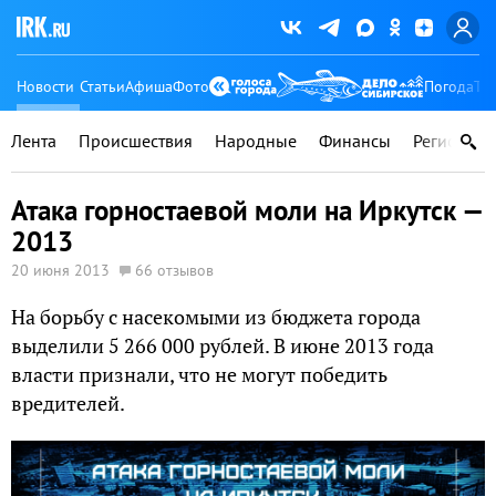
Новости
Статьи
Афиша
Фото
Погода
Ту
Лента
Происшествия
Народные
Финансы
Регионы
Атака горностаевой моли на Иркутск —
2013
20 июня 2013
66 отзывов
На борьбу с насекомыми из бюджета города
выделили 5 266 000 рублей. В июне 2013 года
власти признали, что не могут победить
вредителей.