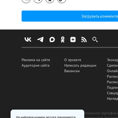
Загрузить коммент
Реклама на сайте
О проекте
Экока
Аудитория сайта
Написать редакции
Сделан
Вакансии
Онлай
Распис
Распи
Подпи
Спецп
Нагля
Все рекламные товары подлежат обязательной сертификац
На информационном ресурсе применяются
изготовлена и размещена на основе материалов, предос