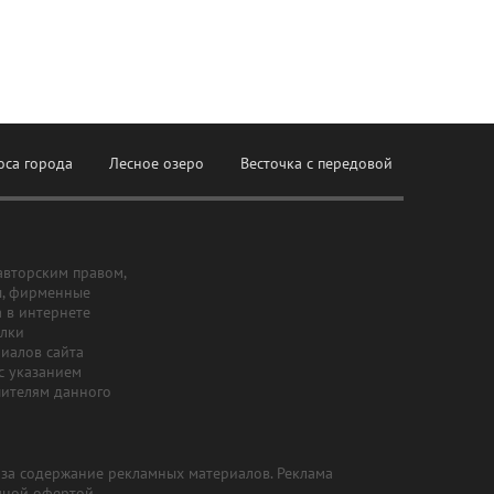
оса города
Лесное озеро
Весточка с передовой
авторским правом,
ы, фирменные
а в интернете
ылки
риалов сайта
с указанием
шителям данного
и за содержание рекламных материалов. Реклама
чной офертой.