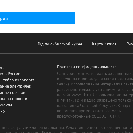
арии
Гид по сибирской кухне
Карта катков
Гол
Политика конфиденциальности
рта
Сайт содержит материалы, охраняемые 
о в России
и средства индивидуализации (логотип
н-табло аэропорта
знаки). Использование материалов сайт
ание электричек
разрешено только с указанием гиперсс
сание поездов
на сайт www.irk.ru. Использование мате
ска на новости
в печати, ТВ и радио разрешено только 
роекты
названия сайта «Твой Иркутск». К нару
положения применяются все меры,
дно
предусмотренные ст. 1301 ГК РФ.
ии, все услуги - лицензированию. Редакция не несет ответственност
тавленных заказчиком. Все рекламные предложения не являются публи