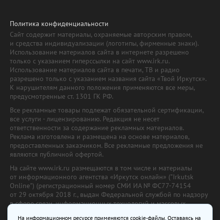
Политика конфиденциальности
Сайт содержит материалы, охраняемые авторским правом,
и средства индивидуализации (логотипы, фирменные знаки).
Использование материалов сайта в интернете разрешено
только с указанием гиперссылки на сайт www.irk.ru.
Использование материалов сайта в печати, ТВ и радио
разрешено только с указанием названия сайта «Твой Иркутск».
К нарушителям данного положения применяются все меры,
предусмотренные ст. 1301 ГК РФ.
Все рекламные товары подлежат обязательной сертификации,
все услуги - лицензированию. Редакция не несет
ответственности за содержание рекламных материалов.
Реклама изготовлена и размещена на основе материалов,
предоставленных заказчиком. Все рекламные предложения не
являются публичной офертой.
На сайте www.irk.ru размещаются в том числе и материалы
от информационного агентства «Иркутск онлайн» ("Irkutsk
Online") (регистрационный номер СМИ ИА № ФС77-74154
от 29 октября 2018 г., выдан Федеральной службой по надзору
в сфере связи, информационных технологий и массовых
коммуникаций) с соответствующей пометкой. Учредитель —
На информационном ресурсе применяются cookie-файлы. Оставаясь на