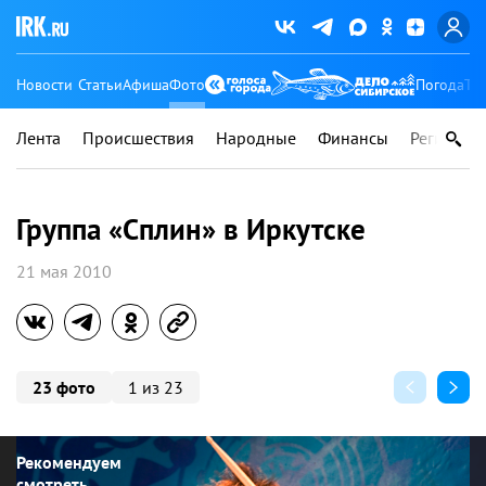
Новости
Статьи
Афиша
Фото
Погода
Ту
Лента
Происшествия
Народные
Финансы
Регионы
Группа «Сплин» в Иркутске
21 мая 2010
23 фото
1 из 23
Рекомендуем
смотреть