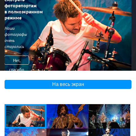
фоторепортаж
в полноэкранном
режиме
Наши
фотографы
очень
старались
Нет,
спасибо
На весь экран