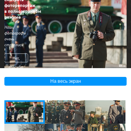
фоторепортаж
в полноэкранном
режиме
Наши
фотографы
очень
старались
Нет,
спасибо
На весь экран