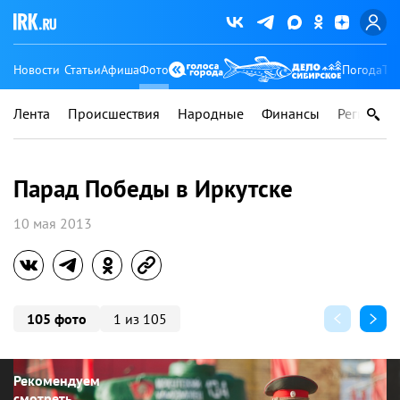
Новости
Статьи
Афиша
Фото
Погода
Ту
Лента
Происшествия
Народные
Финансы
Регионы
Парад Победы в Иркутске
10 мая 2013
105 фото
1 из 105
Рекомендуем
смотреть