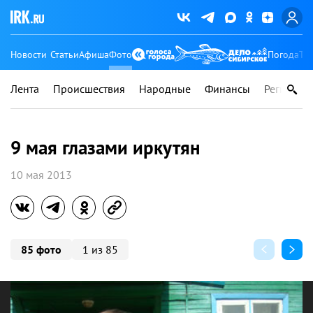
Новости
Статьи
Афиша
Фото
Погода
Ту
Лента
Происшествия
Народные
Финансы
Регионы
9 мая глазами иркутян
10 мая 2013
85 фото
1 из 85