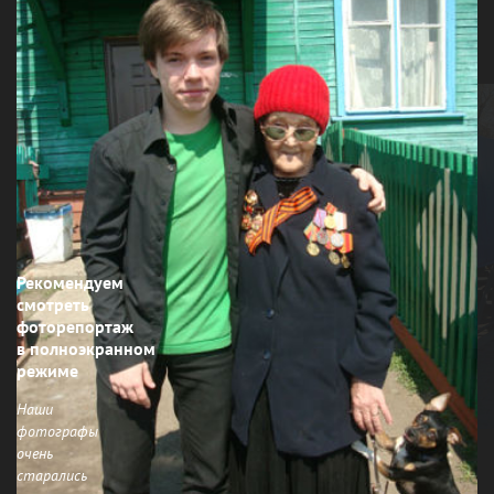
Рекомендуем
смотреть
фоторепортаж
в полноэкранном
режиме
Наши
фотографы
очень
старались