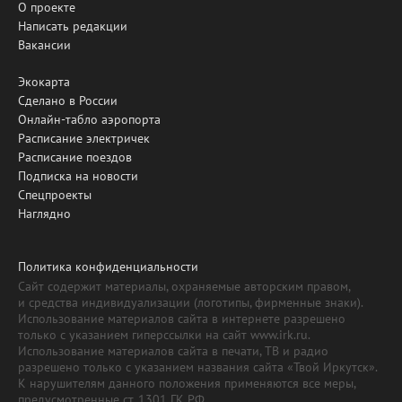
О проекте
Написать редакции
Вакансии
Экокарта
Сделано в России
Онлайн-табло аэропорта
Расписание электричек
Расписание поездов
Подписка на новости
Спецпроекты
Наглядно
Политика конфиденциальности
Сайт содержит материалы, охраняемые авторским правом,
и средства индивидуализации (логотипы, фирменные знаки).
Использование материалов сайта в интернете разрешено
только с указанием гиперссылки на сайт www.irk.ru.
Использование материалов сайта в печати, ТВ и радио
разрешено только с указанием названия сайта «Твой Иркутск».
К нарушителям данного положения применяются все меры,
предусмотренные ст. 1301 ГК РФ.