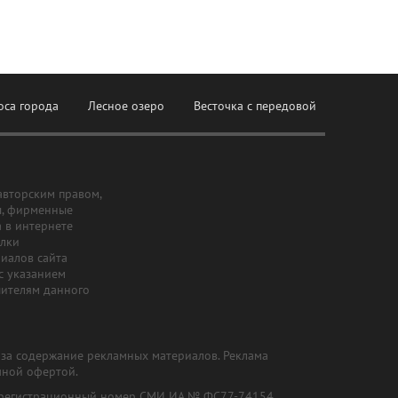
оса города
Лесное озеро
Весточка с передовой
авторским правом,
ы, фирменные
а в интернете
ылки
риалов сайта
с указанием
шителям данного
и за содержание рекламных материалов. Реклама
чной офертой.
") (регистрационный номер СМИ ИА № ФС77-74154