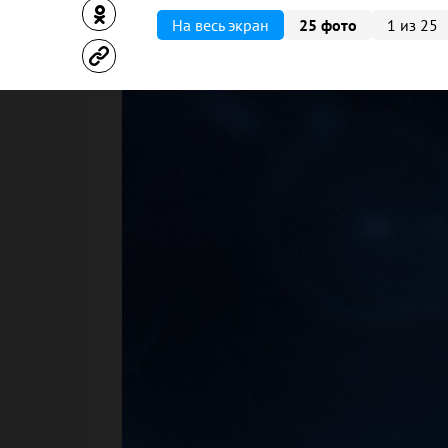
На весь экран
25 фото
1 из 25