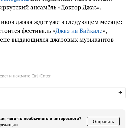
ркутский ансамбль «Доктор Джаз».
иков джаза ждет уже в следующем месяце:
остоится фестиваль «
Джаз на Байкале
»,
сцене выдающихся джазовых музыкантов
в
текст и нажмите
Ctrl
+
Enter
ия, чего-то необычного и интересного?
Отправить
 редакцию