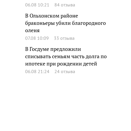
06.08 10:21
84 отзыва
В Ольхонском районе
браконьеры убили благородного
оленя
07.08 10:09
33 отзыва
В Госдуме предложили
списывать семьям часть долга по
ипотеке при рождении детей
06.08 21:24
24 отзыва