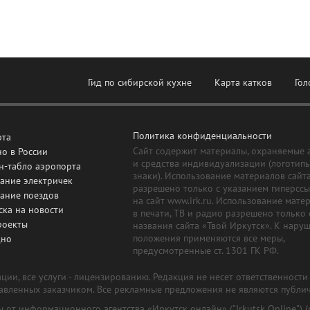
Гид по сибирской кухне
Карта катков
Гол
Политика конфиденциальности
рта
Сайт содержит материалы, охраняемые 
о в России
и средства индивидуализации (логотип
н-табло аэропорта
знаки). Использование материалов сайт
ание электричек
разрешено только с указанием гиперсс
сание поездов
на сайт www.irk.ru. Использование мате
ска на новости
в печати, ТВ и радио разрешено только 
роекты
названия сайта «Твой Иркутск». К нару
положения применяются все меры,
дно
предусмотренные ст. 1301 ГК РФ.
ии, все услуги - лицензированию. Редакция не несет ответственност
тавленных заказчиком. Все рекламные предложения не являются публи
лы от информационного агентства «Иркутск онлайн» ("Irkutsk Online