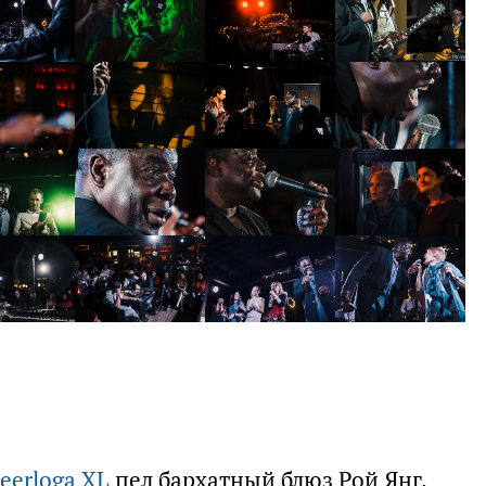
eerloga XL
пел бархатный блюз Рой Янг.