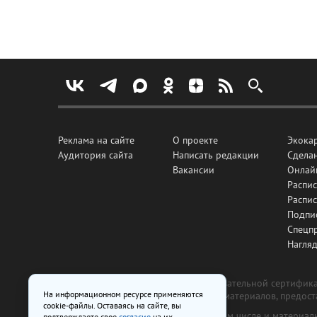
Реклама на сайте
О проекте
Экока
Аудитория сайта
Написать редакции
Сделан
Вакансии
Онлай
Распис
Распи
Подпи
Спецп
Нагля
Все рекламные товары подлежат обязательной сертификац
На информационном ресурсе применяются
изготовлена и размещена на основе материалов, предос
cookie-файлы. Оставаясь на сайте, вы
На сайте www.irk.ru размещаются в том числе и материа
подтверждаете свое
согласие
на их