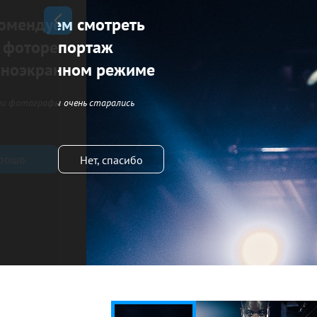
омендуем смотреть
фоторепортаж
лноэкранном режиме
и фотографы очень старались
рошо
Нет, спасибо