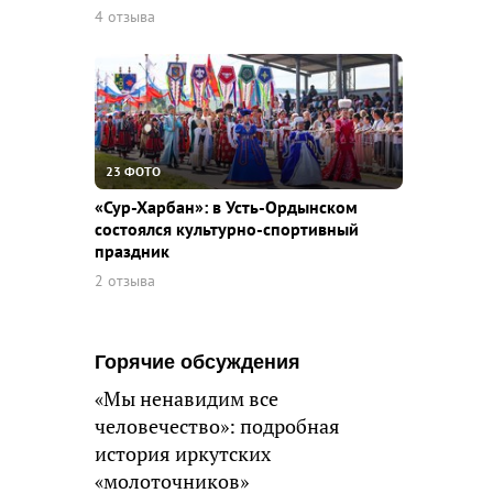
4 отзыва
23 ФОТО
«Сур-Харбан»: в Усть-Ордынском
состоялся культурно-спортивный
праздник
2 отзыва
Горячие обсуждения
«Мы ненавидим все
человечество»: подробная
история иркутских
«молоточников»