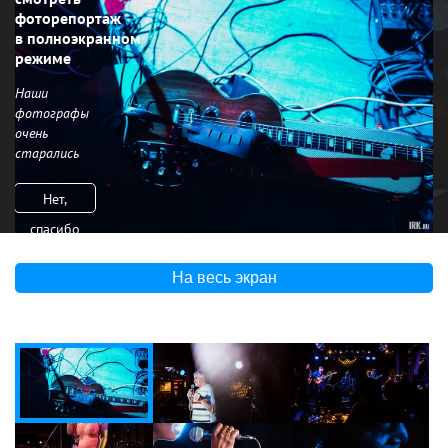
фоторепортаж
в полноэкранном
режиме
Наши
фотографы
очень
старались
Нет,
спасибо
На весь экран