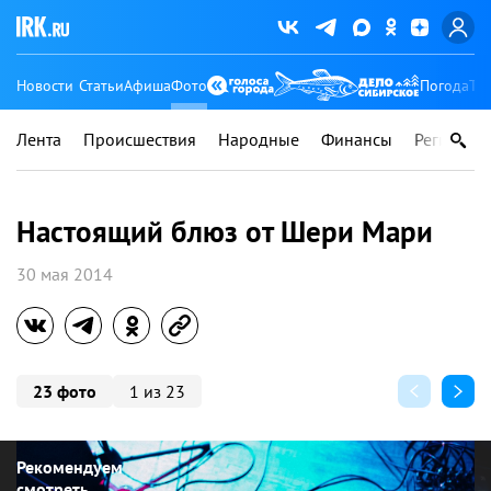
Новости
Статьи
Афиша
Фото
Погода
Ту
Лента
Происшествия
Народные
Финансы
Регионы
Настоящий блюз от Шери Мари
30 мая 2014
23 фото
1 из 23
Рекомендуем
смотреть