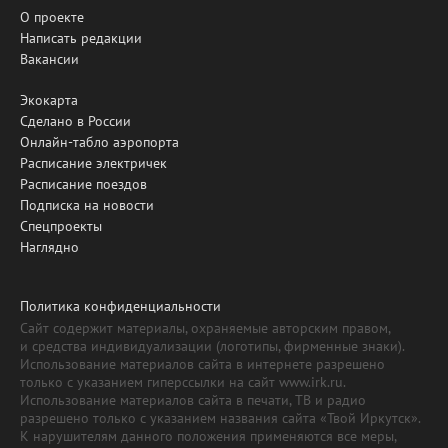
О проекте
Написать редакции
Вакансии
Экокарта
Сделано в России
Онлайн-табло аэропорта
Расписание электричек
Расписание поездов
Подписка на новости
Спецпроекты
Наглядно
Политика конфиденциальности
Сайт содержит материалы, охраняемые авторским правом,
и средства индивидуализации (логотипы, фирменные знаки).
Использование материалов сайта в интернете разрешено
только с указанием гиперссылки на сайт www.irk.ru.
Использование материалов сайта в печати, ТВ и радио
разрешено только с указанием названия сайта «Твой Иркутск».
К нарушителям данного положения применяются все меры,