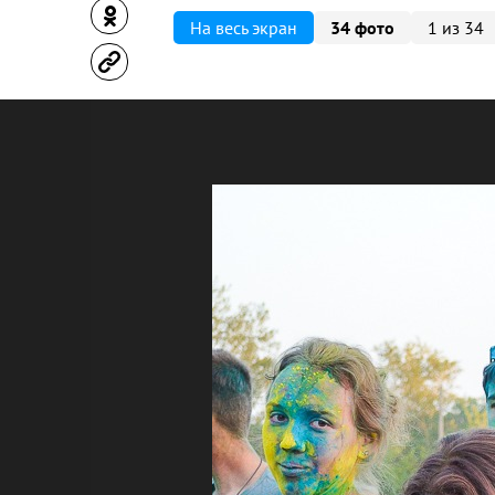
На весь экран
34 фото
1 из 34