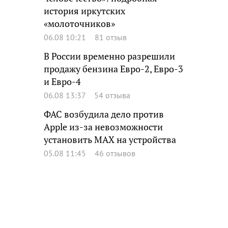
история иркутских
«молоточников»
06.08 10:21
81 отзыв
В России временно разрешили
продажу бензина Евро-2, Евро-3
и Евро-4
06.08 13:37
54 отзыва
ФАС возбудила дело против
Apple из-за невозможности
установить MAX на устройства
05.08 11:45
46 отзывов