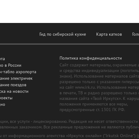
Гид по сибирской кухне
Карта катков
Гол
Политика конфиденциальности
рта
Сайт содержит материалы, охраняемые 
о в России
и средства индивидуализации (логотип
н-табло аэропорта
знаки). Использование материалов сайт
ание электричек
разрешено только с указанием гиперсс
сание поездов
на сайт www.irk.ru. Использование мате
ска на новости
в печати, ТВ и радио разрешено только 
роекты
названия сайта «Твой Иркутск». К нару
положения применяются все меры,
дно
предусмотренные ст. 1301 ГК РФ.
ии, все услуги - лицензированию. Редакция не несет ответственност
тавленных заказчиком. Все рекламные предложения не являются публи
лы от информационного агентства «Иркутск онлайн» ("Irkutsk Online