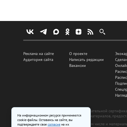
Реклама на сайте
О проекте
Экока
Аудитория сайта
Написать редакции
Сделан
Вакансии
Онлай
Распис
Распи
Подпи
Спецп
Нагля
Все рекламные товары подлежат обязательной сертификац
На информационном ресурсе применяются
изготовлена и размещена на основе материалов, предос
cookie-файлы. Оставаясь на сайте, вы
На сайте www.irk.ru размещаются в том числе и материа
подтверждаете свое
согласие
на их