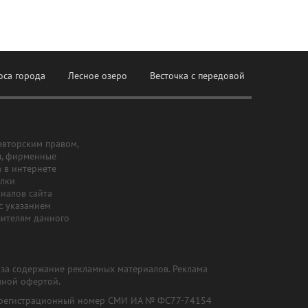
оса города
Лесное озеро
Весточка с передовой
авторским правом,
ы, фирменные
а в интернете
ылки
риалов сайта
с указанием
шителям данного
и за содержание рекламных материалов. Реклама
чной офертой.
") (регистрационный номер СМИ ИА № ФС77-74154