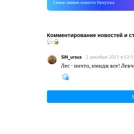
Cамые свежие новости Иркутска
Комментирование новостей и ста
SiN_ursus
2 декабря 2015 в 02:5
Лес - ничто, имидж все! Левч
З