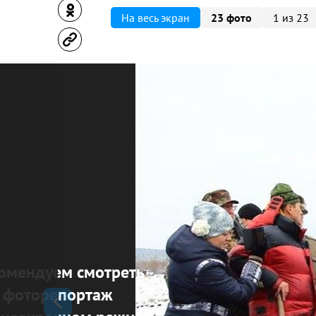
На весь экран
23 фото
1 из 23
омендуем смотреть
фоторепортаж