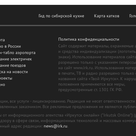
Гид по сибирской кухне
Карта катков
Гол
Политика конфиденциальности
рта
Сайт содержит материалы, охраняемые 
о в России
и средства индивидуализации (логотип
н-табло аэропорта
знаки). Использование материалов сайт
ание электричек
разрешено только с указанием гиперсс
сание поездов
на сайт www.irk.ru. Использование мате
ска на новости
в печати, ТВ и радио разрешено только 
роекты
названия сайта «Твой Иркутск». К нару
положения применяются все меры,
дно
предусмотренные ст. 1301 ГК РФ.
ии, все услуги - лицензированию. Редакция не несет ответственност
тавленных заказчиком. Все рекламные предложения не являются публи
лы от информационного агентства «Иркутск онлайн» ("Irkutsk Online
надзору в сфере связи, информационных технологий и массовых комму
онный адрес редакции:
news@irk.ru
.