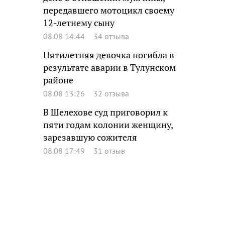
передавшего мотоцикл своему
12-летнему сыну
08.08 14:44
34 отзыва
Пятилетняя девочка погибла в
результате аварии в Тулунском
районе
08.08 13:26
32 отзыва
В Шелехове суд приговорил к
пяти годам колонии женщину,
зарезавшую сожителя
08.08 17:49
31 отзыв