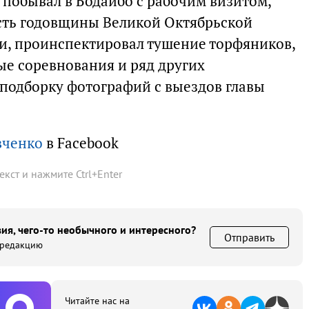
 побывал в Бодайбо с рабочим визитом,
есть годовщины Великой Октябрьской
и, проинспектировал тушение торфяников,
е соревнования и ряд других
подборку фотографий с выездов главы
вченко
в Facebook
текст и нажмите
Ctrl
+
Enter
ия, чего-то необычного и интересного?
Отправить
 редакцию
Читайте нас на