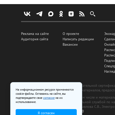
Реклама на сайте
О проекте
Экока
Аудитория сайта
Написать редакции
Сделан
Вакансии
Онлай
Распис
Распи
Подпи
Спецп
Нагля
Все рекламные товары подлежат обязательной сертификац
На информационном ресурсе применяются
изготовлена и размещена на основе материалов, предос
cookie-файлы. Оставаясь на сайте, вы
На сайте www.irk.ru размещаются в том числе и материа
подтверждаете свое
согласие
на их
от 29 октября 2018 г., выдан Федеральной службой по 
использование.
ООО «Ирк.ру». Главный редактор — Павлова С.В., Электр
Телефон редакции:
+7 (3952) 48-88-50
Я согласен