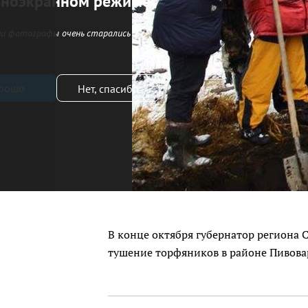
лноэкранном режиме
и фотографы очень старались
рошо
Нет, спасибо
В конце октября губернатор региона
тушение торфяников в районе Пивова