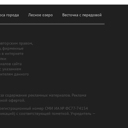
оса города
Лесное озеро
Весточка с передовой
авторским правом,
ы, фирменные
а в интернете
ылки
риалов сайта
с указанием
шителям данного
и за содержание рекламных материалов. Реклама
чной офертой.
") (регистрационный номер СМИ ИА № ФС77-74154
никаций) с соответствующей пометкой. Учредитель —