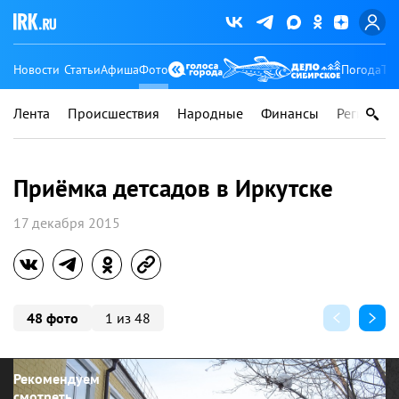
Новости
Статьи
Афиша
Фото
Погода
Ту
Лента
Происшествия
Народные
Финансы
Регионы
Приёмка детсадов в Иркутске
17 декабря 2015
48 фото
1 из 48
Рекомендуем
смотреть