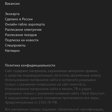
Вакансии
Экокарта
Сделано в России
Онлайн-табло аэропорта
Расписание электричек
Расписание поездов
Подписка на новости
Спецпроекты
Наглядно
Политика конфиденциальности
Сайт содержит материалы, охраняемые авторским правом,
и средства индивидуализации (логотипы, фирменные знаки).
Использование материалов сайта в интернете разрешено
только с указанием гиперссылки на сайт www.irk.ru.
Использование материалов сайта в печати, ТВ и радио
разрешено только с указанием названия сайта «Твой Иркутск».
К нарушителям данного положения применяются все меры,
предусмотренные ст. 1301 ГК РФ.
Все рекламные товары подлежат обязательной сертификации,