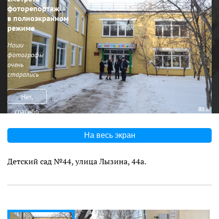
фоторепортаж
в полноэкранном
режиме
Наши
фотографы
очень
старались
Нет,
спасибо
На весь экран
Детский сад №44, улица Лызина, 44а.