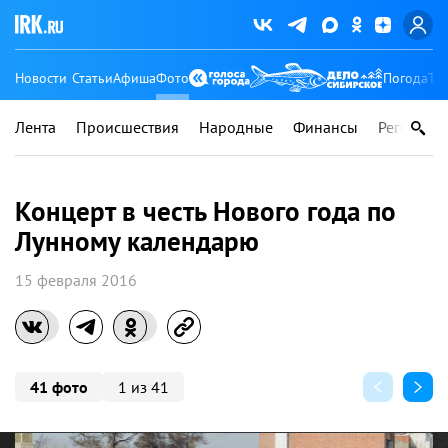
Новости
Статьи
Афиша
Фото
Погода
Ту
Лента
Происшествия
Народные
Финансы
Регионы
Концерт в честь Нового года по
Лунному календарю
15 февраля 2016
41 фото
1 из 41