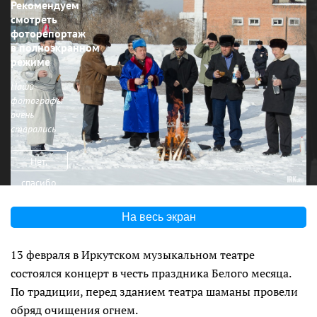
Рекомендуем
смотреть
фоторепортаж
в полноэкранном
режиме
Наши
фотографы
очень
старались
Нет,
спасибо
На весь экран
13 февраля в Иркутском музыкальном театре
состоялся концерт в честь праздника Белого месяца.
По традиции, перед зданием театра шаманы провели
обряд очищения огнем.