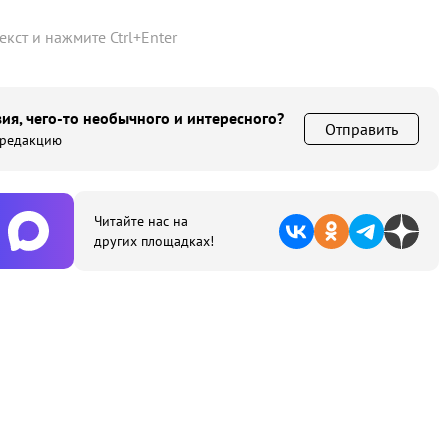
текст и нажмите
Ctrl
+
Enter
ия, чего-то необычного и интересного?
Отправить
 редакцию
Читайте нас на
других площадках!