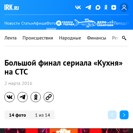
Новости
Статьи
Афиша
Фото
Погода
Ту
Лента
Происшествия
Народные
Финансы
Регионы
Большой финал сериала «Кухня»
на СТС
2 марта 2016
14 фото
1 из 14