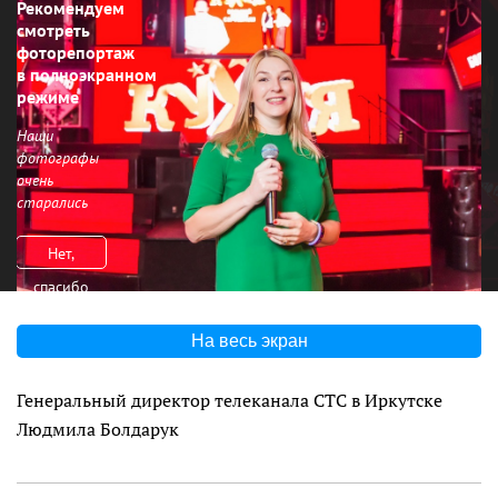
Рекомендуем
смотреть
фоторепортаж
в полноэкранном
режиме
Наши
фотографы
очень
старались
Нет,
спасибо
На весь экран
Генеральный директор телеканала СТС в Иркутске
Людмила Болдарук