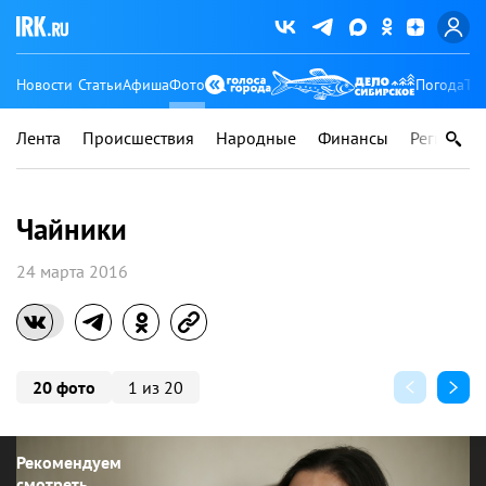
Новости
Статьи
Афиша
Фото
Погода
Ту
Лента
Происшествия
Народные
Финансы
Регионы
Чайники
24 марта 2016
20 фото
1 из 20
Рекомендуем
смотреть