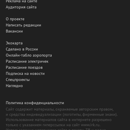
Реклама на сайте
Аудитория сайта
О проекте
Написать редакции
Вакансии
Экокарта
Сделано в России
Онлайн-табло аэропорта
Расписание электричек
Расписание поездов
Подписка на новости
Спецпроекты
Наглядно
Политика конфиденциальности
Сайт содержит материалы, охраняемые авторским правом,
и средства индивидуализации (логотипы, фирменные знаки).
Использование материалов сайта в интернете разрешено
только с указанием гиперссылки на сайт www.irk.ru.
Использование материалов сайта в печати, ТВ и радио