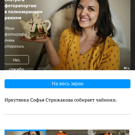
фоторепортаж
в полноэкранном
режиме
Наши
фотографы
очень
старались
Нет,
спасибо
На весь экран
Иркутянка Софья Стрижакова собирает чайники.