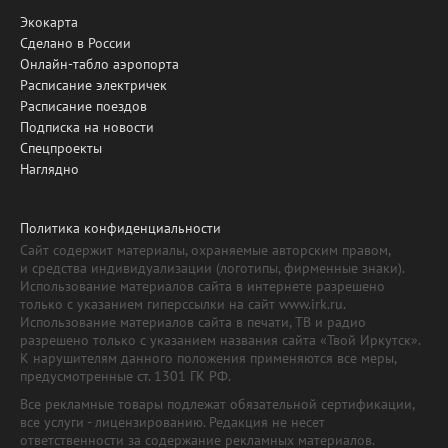
Экокарта
Сделано в России
Онлайн-табло аэропорта
Расписание электричек
Расписание поездов
Подписка на новости
Спецпроекты
Наглядно
Политика конфиденциальности
Сайт содержит материалы, охраняемые авторским правом,
и средства индивидуализации (логотипы, фирменные знаки).
Использование материалов сайта в интернете разрешено
только с указанием гиперссылки на сайт www.irk.ru.
Использование материалов сайта в печати, ТВ и радио
разрешено только с указанием названия сайта «Твой Иркутск».
К нарушителям данного положения применяются все меры,
предусмотренные ст. 1301 ГК РФ.
Все рекламные товары подлежат обязательной сертификации,
все услуги - лицензированию. Редакция не несет
ответственности за содержание рекламных материалов.