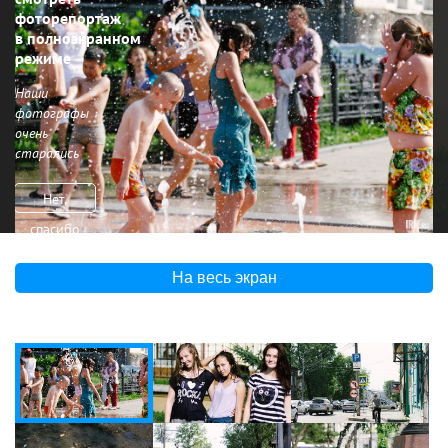
фоторепортаж
в полноэкранном
режиме
Наши
фотографы
очень
старались
Нет,
спасибо
На весь экран