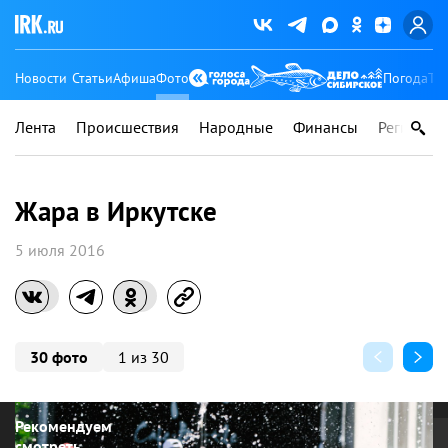
Новости
Статьи
Афиша
Фото
Погода
Ту
Лента
Происшествия
Народные
Финансы
Регионы
Жара в Иркутске
5 июля 2016
30 фото
1 из 30
Рекомендуем
смотреть