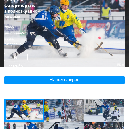
фоторепортаж
в полноэкранном
режиме
Наши
фотографы
очень
старались
Нет,
спасибо
На весь экран