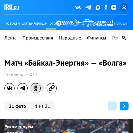
Новости
Статьи
Афиша
Фото
Погода
Ту
Лента
Происшествия
Народные
Финансы
Регионы
Матч «Байкал-Энергия» — «Волга»
16 января 2017
21 фото
1 из 21
Рекомендуем
смотреть