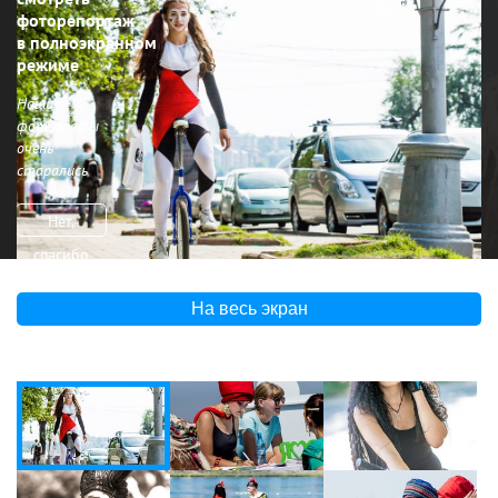
фоторепортаж
в полноэкранном
режиме
Наши
фотографы
очень
старались
Нет,
спасибо
На весь экран