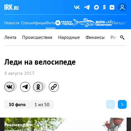
Новости
Статьи
Афиша
Фото
Погода
Ту
Лента
Происшествия
Народные
Финансы
Регионы
Леди на велосипеде
8 августа 2017
50 фото
1 из 50
Рекомендуем
смотреть