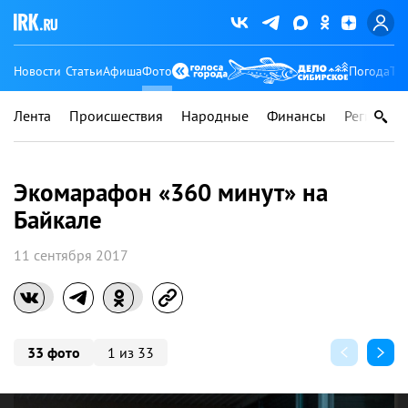
Новости
Статьи
Афиша
Фото
Погода
Ту
Лента
Происшествия
Народные
Финансы
Регионы
Экомарафон «360 минут» на
Байкале
11 сентября 2017
33 фото
1 из 33