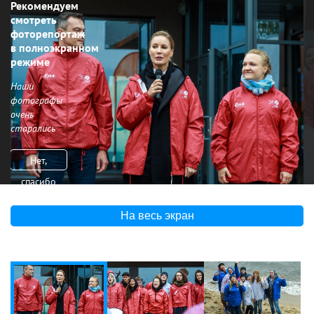
Рекомендуем
смотреть
фоторепортаж
в полноэкранном
режиме
Наши
фотографы
очень
старались
Нет,
спасибо
На весь экран