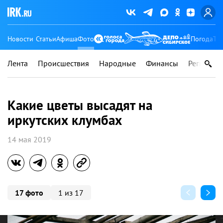
Новости
Статьи
Афиша
Фото
Погода
Ту
Лента
Происшествия
Народные
Финансы
Регионы
Какие цветы высадят на
иркутских клумбах
14 мая 2019
17 фото
1 из 17