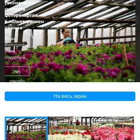
Рекомендуем
смотреть
фоторепортаж
в полноэкранном
режиме
Наши
фотографы
очень
старались
Нет,
спасибо
На весь экран