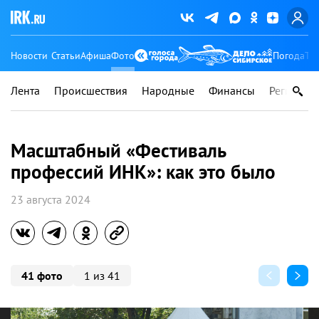
Новости
Статьи
Афиша
Фото
Погода
Ту
Лента
Происшествия
Народные
Финансы
Регионы
Масштабный «Фестиваль
профессий ИНК»: как это было
23 августа 2024
41 фото
1 из 41