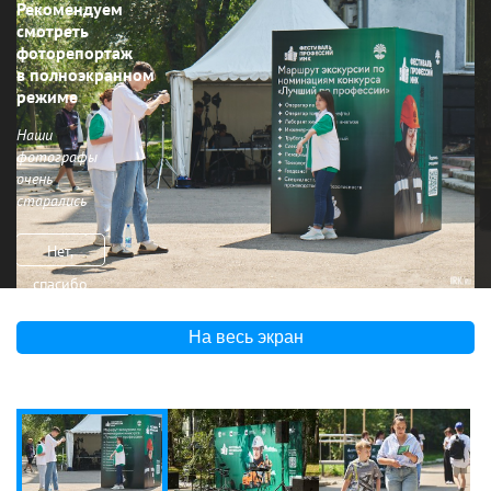
Рекомендуем
смотреть
фоторепортаж
в полноэкранном
режиме
Наши
фотографы
очень
старались
Нет,
спасибо
На весь экран