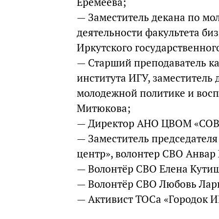
Еремеева;
— Заместитель декана по мо
деятельности факультета б
Иркутского государственног
— Старший преподаватель к
института ИГУ, заместитель
молодежной политике и вос
Митюкова;
— Директор АНО ЦВОМ «СОВ
— Заместитель председател
центр», волонтер СВО Анвар
— Волонтёр СВО Елена Кути
— Волонтёр СВО Любовь Лар
— Активист ТОСа «Городок И