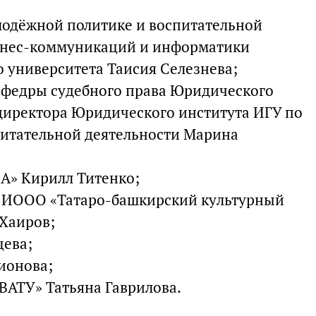
лодёжной политике и воспитательной
изнес-коммуникаций и информатики
о университета Таисия Cелезнева;
афедры судебного права Юридического
 директора Юридического института ИГУ по
питательной деятельности Марина
А» Кирилл Титенко;
я ИООО «Татаро-башкирский культурный
 Хаиров;
щева;
ионова;
ВАТУ» Татьяна Гаврилова.