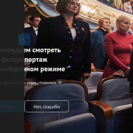
омендуем смотреть
фоторепортаж
лноэкранном режиме
и фотографы очень старались
рошо
Нет, спасибо