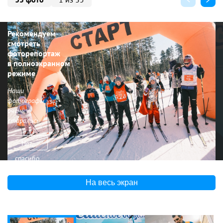
Рекомендуем
смотреть
фоторепортаж
в полноэкранном
режиме
Наши
фотографы
очень
старались
Нет,
спасибо
На весь экран