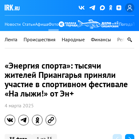
Новости
Статьи
Афиша
Фото
Погода
Ту
Лента
Происшествия
Народные
Финансы
Регионы
«Энергия спорта»: тысячи
жителей Приангарья приняли
участие в спортивном фестивале
«На лыжи!» от Эн+
4 марта 2025
35 фото
1 из 35