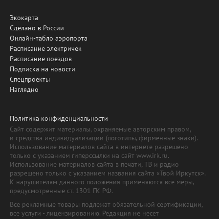
Экокарта
Сделано в России
Онлайн-табло аэропорта
Расписание электричек
Расписание поездов
Подписка на новости
Спецпроекты
Наглядно
Политика конфиденциальности
Сайт содержит материалы, охраняемые авторским правом,
и средства индивидуализации (логотипы, фирменные знаки).
Использование материалов сайта в интернете разрешено
только с указанием гиперссылки на сайт www.irk.ru.
Использование материалов сайта в печати, ТВ и радио
разрешено только с указанием названия сайта «Твой Иркутск».
К нарушителям данного положения применяются все меры,
предусмотренные ст. 1301 ГК РФ.
Все рекламные товары подлежат обязательной сертификации,
все услуги - лицензированию. Редакция не несет