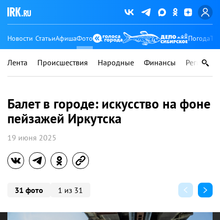
Новости
Статьи
Афиша
Фото
Погода
Ту
Лента
Происшествия
Народные
Финансы
Регионы
Балет в городе: искусство на фоне
пейзажей Иркутска
19 июня 2025
31 фото
1 из 31