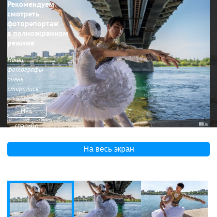
Рекомендуем
смотреть
фоторепортаж
в полноэкранном
режиме
Наши
фотографы
очень
старались
Нет,
спасибо
На весь экран