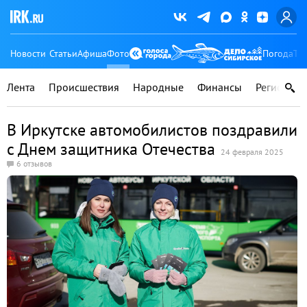
Новости
Статьи
Афиша
Фото
Погода
Ту
Лента
Происшествия
Народные
Финансы
Регионы
В Иркутске автомобилистов поздравили
с Днем защитника Отечества
24 февраля 2025
6 отзывов