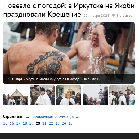
Повезло с погодой: в Иркутске на Якоби
праздновали Крещение
20 января 2025
5 отзывов
19 января иркутяне могли окунуться в иордань весь день.
Страницы
← предыдущая
следующая →
15
16
17
18
19
20
21
22
23
24
25