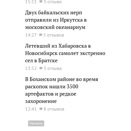
15:11
3 отзыва
Двух байкальских нерп
отправили из Иркутска в
московский океанариум
14:27
5 отзывов
Летевший из Хабаровска в
Новосибирск самолет экстренно
сел в Братске
13:52
3 отзыва
В Боханском районе во время
раскопок нашли 3500
артефактов и редкое
захоронение
12:41
8 отзывов