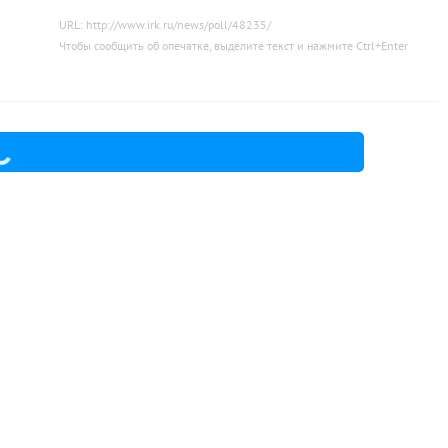
URL: http://www.irk.ru/news/poll/48235/
Чтобы сообщить об опечатке, выделите текст и нажмите
Ctrl
+
Enter