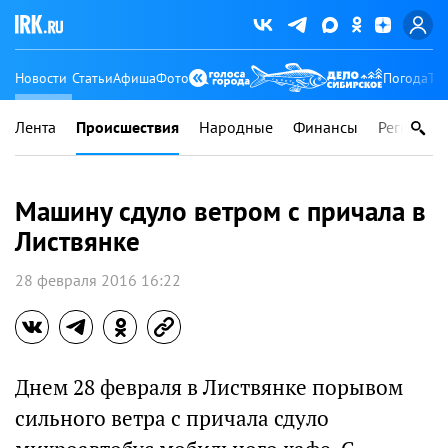
Новости
Статьи
Афиша
Фото
Погода
Ту
Лента
Происшествия
Народные
Финансы
Регионы
Машину сдуло ветром с причала в
Листвянке
28 февраля 2016 16:22
Днем 28 февраля в Листвянке порывом
сильного ветра с причала сдуло