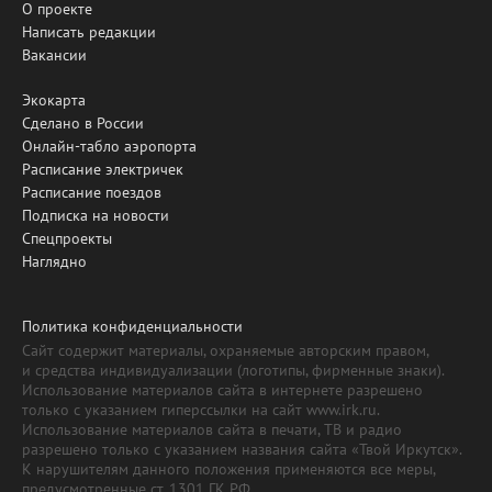
О проекте
Написать редакции
Вакансии
Экокарта
Сделано в России
Онлайн-табло аэропорта
Расписание электричек
Расписание поездов
Подписка на новости
Спецпроекты
Наглядно
Политика конфиденциальности
Сайт содержит материалы, охраняемые авторским правом,
и средства индивидуализации (логотипы, фирменные знаки).
Использование материалов сайта в интернете разрешено
только с указанием гиперссылки на сайт www.irk.ru.
Использование материалов сайта в печати, ТВ и радио
разрешено только с указанием названия сайта «Твой Иркутск».
К нарушителям данного положения применяются все меры,
предусмотренные ст. 1301 ГК РФ.