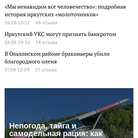
«Мы ненавидим все человечество»: подробная
история иркутских «молоточников»
06.08 10:21
84 отзыва
Иркутский УКС могут признать банкротом
06.08 09:36
34 отзыва
В Ольхонском районе браконьеры убили
благородного оленя
07.08 10:09
33 отзыва
Непогода, тайга и
самодельная рация: как