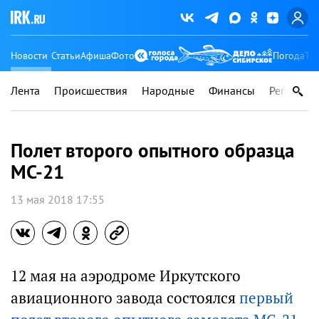
Новости
Статьи
Афиша
Фото
Погода
Ту
Лента
Происшествия
Народные
Финансы
Регионы
Полет второго опытного образца
МС-21
13 мая 2018 17:55
12 мая на аэродроме Иркутского
авиационного завода состоялся
первый