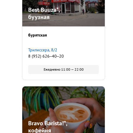
Best Buuza*,
буузная
бурятская
Трилиссера, 8/2
8 (952) 626‒40‒20
Ежедневно 11:00 — 22:00
Bravo Barista!*,
кофейня