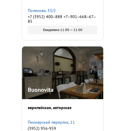
Поленова, 33/2
+7 (3952) 400‒888 +7‒901‒668‒67‒
85
Ежедневно 11:00 — 21:00
Buonovita
европейская
авторская
Пионерский переулок, 11
(3952) 956-959