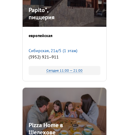
Papito*,
пиццерия
европейская
​Сибирская, 21а/5 (​1 этаж)
(3952) 921‒911
Сегодня 11:00 — 21:00
Pizza Home в
Шелехове