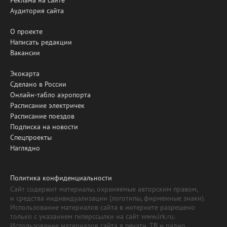
Реклама на сайте
Аудитория сайта
О проекте
Написать редакции
Вакансии
Экокарта
Сделано в России
Онлайн-табло аэропорта
Расписание электричек
Расписание поездов
Подписка на новости
Спецпроекты
Наглядно
Политика конфиденциальности
Сайт содержит материалы, охраняемые авторским правом,
и средства индивидуализации (логотипы, фирменные знаки).
Использование материалов сайта в интернете разрешено
только с указанием гиперссылки на сайт www.irk.ru.
Использование материалов сайта в печати, ТВ и радио