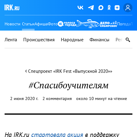
Новости
Статьи
Афиша
Фото
Погода
Ту
Лента
Происшествия
Народные
Финансы
Регионы
‹
Спецпроект «IRK Fest «Выпускной 2020»»
#Спасибоучителям
2 июня 2020 г.
2 комментария
около 10 минут на чтение
На IRK.ru
стартовала акция
в поддержку