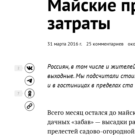
Майские п
затраты
31 марта 2016 г.
25 комментариев
око
Россиян, в том числе и жителе
2
выходные. Мы подсчитали стои
и в гостиницах в пределах ста
7
Всего месяц остался до майс
дачных «забав» — высадки р
прелестей садово-огородной