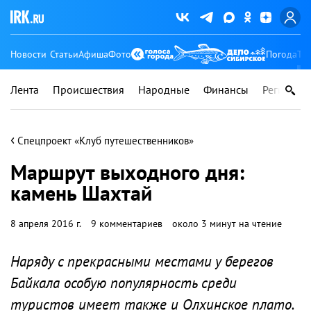
Новости
Статьи
Афиша
Фото
Погода
Ту
Лента
Происшествия
Народные
Финансы
Регионы
‹
Спецпроект «Клуб путешественников»
Маршрут выходного дня:
камень Шахтай
8 апреля 2016 г.
9 комментариев
около 3 минут на чтение
Наряду с прекрасными местами у берегов
Байкала особую популярность среди
туристов имеет также и Олхинское плато.