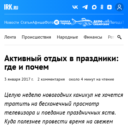
Новости
Статьи
Афиша
Фото
Погода
Ту
Лента
Происшествия
Народные
Финансы
Регионы
Активный отдых в праздники:
где и почем
3 января 2017 г.
2 комментария
около 4 минут на чтение
Целую неделю новогодних каникул не хочется
тратить на бесконечный просмотр
телевизора и поедание праздничных яств.
Куда полезнее провести время на свежем