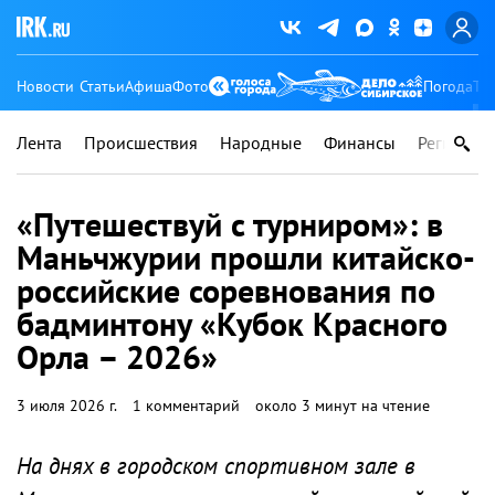
Новости
Статьи
Афиша
Фото
Погода
Ту
Лента
Происшествия
Народные
Финансы
Регионы
«Путешествуй с турниром»: в
Маньчжурии прошли китайско-
российские соревнования по
бадминтону «Кубок Красного
Орла – 2026»
3 июля 2026 г.
1 комментарий
около 3 минут на чтение
На днях в городском спортивном зале в