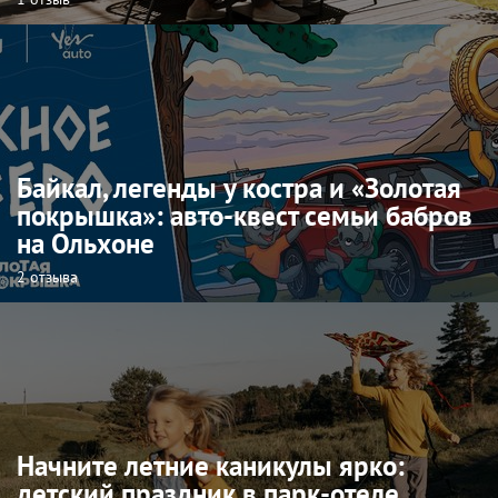
Байкал, легенды у костра и «Золотая
покрышка»: авто-квест семьи бабров
на Ольхоне
2 отзыва
Начните летние каникулы ярко:
детский праздник в парк-отеле