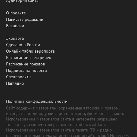
Аудитория сайта
О проекте
Написать редакции
Вакансии
Экокарта
Сделано в России
Онлайн-табло аэропорта
Расписание электричек
Расписание поездов
Подписка на новости
Спецпроекты
Наглядно
Политика конфиденциальности
Сайт содержит материалы, охраняемые авторским правом,
и средства индивидуализации (логотипы, фирменные знаки).
Использование материалов сайта в интернете разрешено
только с указанием гиперссылки на сайт www.irk.ru.
Использование материалов сайта в печати, ТВ и радио
разрешено только с указанием названия сайта «Твой Иркутск».